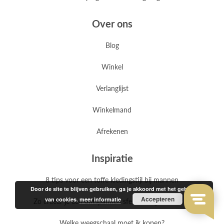
Over ons
Blog
Winkel
Verlanglijst
Winkelmand
Afrekenen
Inspiratie
8 tips voor een toffe kledingstijl bij mannen
Door de site te blijven gebruiken, ga je akkoord met het gebruik
Accepteren
van cookies.
meer informatie
Zo creëer je een ontspannen sfeer met geurkaarsen
Welke weegschaal moet ik kopen?