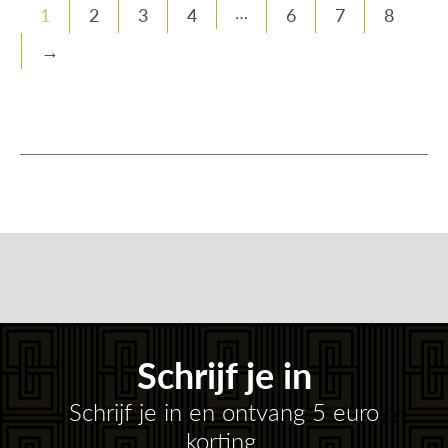
1
2
3
4
6
7
8
…
→
Schrijf je in
Schrijf je in en ontvang 5 euro
korting.