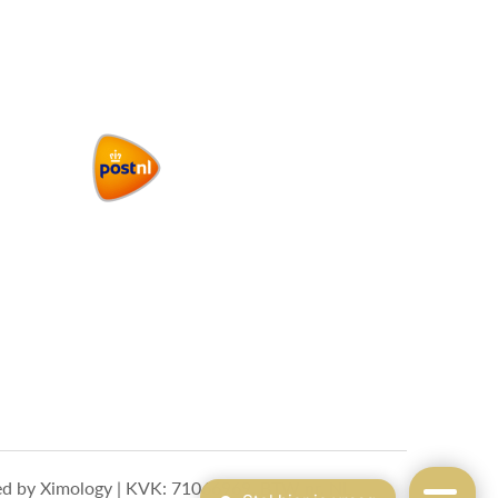
ed by
Ximology
| KVK: 71066969, BTW nr. NL