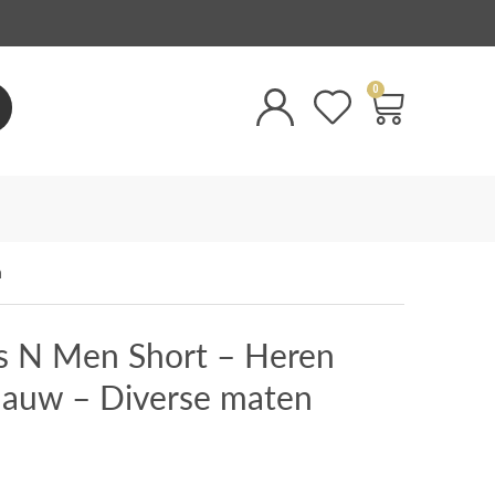
0
n
us N Men Short – Heren
auw – Diverse maten