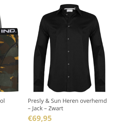
ol
Presly & Sun Heren overhemd
– Jack – Zwart
€
69,95