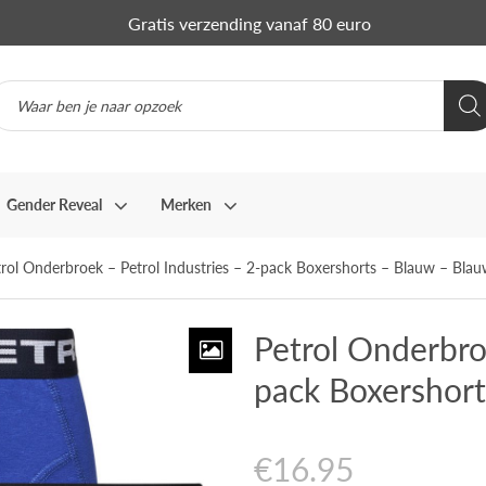
Gratis verzending vanaf 80 euro
Gender Reveal
Merken
trol Onderbroek – Petrol Industries – 2-pack Boxershorts – Blauw – Bl
Petrol Onderbroe
pack Boxershor
€
16.95