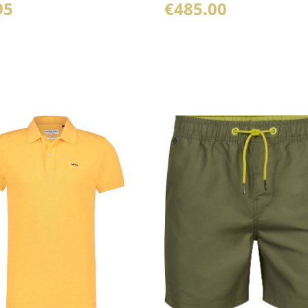
95
€
485.00