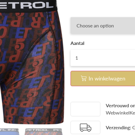
In winkelwagen
Vertrouwd on
WebwinkelKe
Verzending:
G