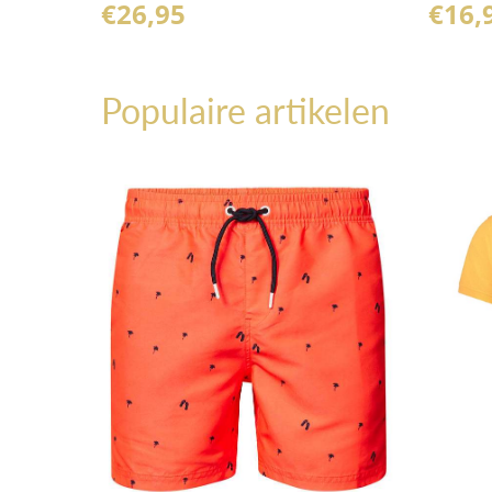
€
26,95
€
16,
Populaire artikelen