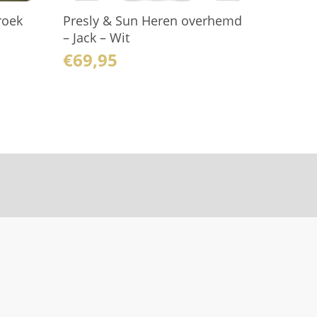
roek
Presly & Sun Heren overhemd
– Jack – Wit
€
69,95