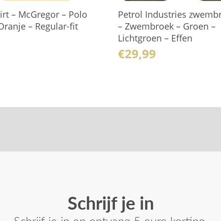
irt – McGregor – Polo
Petrol Industries zwemb
ranje – Regular-fit
– Zwembroek – Groen –
Lichtgroen – Effen
€
29,99
Schrijf je in
Schrijf je in en ontvang 5 euro korting.